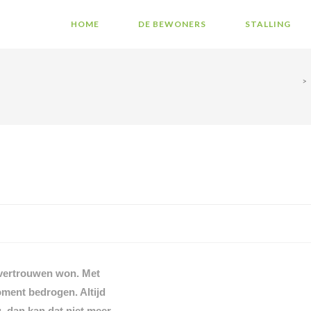
HOME
DE BEWONERS
STALLING
>
t vertrouwen won. Met
oment bedrogen. Altijd
, dan kan dat niet meer.