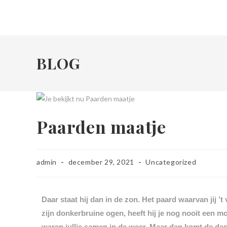
BLOG
Paarden maatje
admin
december 29, 2021
Uncategorized
Daar staat hij dan in de zon. Het paard waarvan jij ’
zijn donkerbruine ogen, heeft hij je nog nooit een m
waren jullie samen in de weer. Maar dan komt de dag