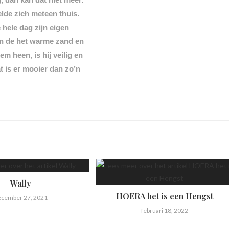
elde zich meteen thuis.
e hele dag zijn eigen
an de het warme zand en
 heen, is hij veilig en
at is er mooier dan zo’n
Wally
HOERA het is een Hengst
ecember 27, 2021
februari 18, 2022