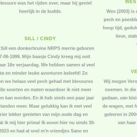
WES
lessure was het rijden over, maar hij geniet
heerlijk in de kudde.
Wes (2003) is 
pech en peesbl
hoop tijd, gedul
lieve, sta
SILL / CINDY
 Sill een donkerbruine NRPS merrie geboren
7-06-1999. Mijn baasje Cindy kreeg mij ooit
aar 16e verjaardag. We hebben samen al veel
V
ke en minder leuke avonturen beleefd! Zo
n we helaas veel pech gehad met blessures
Wij mogen Vero
alle soorten en maten waardoor ik niet meer
noemen. In die 
n kan worden. En ik heb sinds een paar jaar
gedaan, van bixi
tanden meer. Maar gelukkig kan ik met veel
de wagen, met h
zier lekker genieten van mijn oude dag en
geboren in 200
k ik mij hier prima! Ik woon hier nu sinds 30-
van haar 
2023 en had al snel m’n vriendjes Sano en