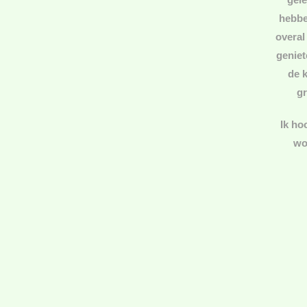
hebbe
overal
geniet
de 
gr
Ik ho
wo