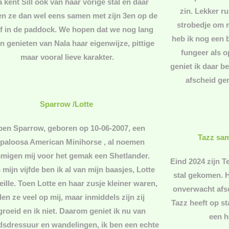
a kent Sill ook van haar vorige stal en daar
zin. Lekker ru
n ze dan wel eens samen met zijn 3en op de
strobedje om m
of in de paddock. We hopen dat we nog lang
heb ik nog een 
 genieten van Nala haar eigenwijze, pittige
fungeer als o
maar vooral lieve karakter.
geniet ik daar be
afscheid ge
Sparrow /Lotte
 ben Sparrow, geboren op 10-06-2007, een
Tazz sa
paloosa American Minihorse , al noemen
migen mij voor het gemak een Shetlander.
Eind 2024 zijn T
 mijn vijfde ben ik al van mijn baasjes, Lotte
stal gekomen. 
eille. Toen Lotte en haar zusje kleiner waren,
onverwacht afs
den ze veel op mij, maar inmiddels zijn zij
Tazz heeft op st
roeid en ik niet. Daarom geniet ik nu van
een h
idsdressuur en wandelingen, ik ben een echte