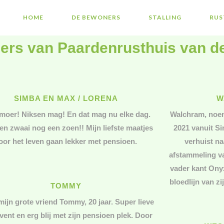
HOME
DE BEWONERS
STALLING
RUS
rs van Paardenrusthuis van d
SIMBA EN MAX / LORENA
W
moer! Niksen mag! En dat mag nu elke dag.
Walchram, noem
en zwaai nog een zoen!! Mijn liefste maatjes
2021 vanuit Si
oor het leven gaan lekker met pensioen.
verhuist na
afstammeling v
vader kant Ony
bloedlijn van z
TOMMY
 mijn grote vriend Tommy, 20 jaar. Super lieve
vent en erg blij met zijn pensioen plek. Door