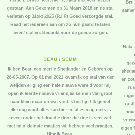
Brui
gestaan. Aan Gekomen op 31 Maart 2018 en de stal
samen
verlaten op 31okt 2025 (R.I.P) Goed verzorgde stal.
Raad het iedereen aan om zo hun paard te laten
leven/ stallen. Bedankt voor de goede zorgen.
Nala 
BEAU / SEMM
gez
Ik ben Beau een merrie Shetlander en Geboren op
shetla
28-05-2007. Op 01 mei 2021 kwam ik op stal van der
en zou
weijden er ging een hele nieuwe wereld voor mij
rus
open ik leerde nieuwe vriendjes kennen van groot
inges
naar klein maar oh wat vind ik het fijn ! Ik geniet
rust
elke dag want alles kan hier en alles mag niets is
nove
teveel onder het draadje door dat doe ik veel wel
vrien
met mijn kleinste maatjes wij hebben veel praatjes.
eigen 
Hinnik Beau