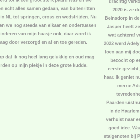
drachtig verko
n echt alles samen gedaan, van buitenritten
2020 is ze d
 in NL tot springen, cross en wedstrijden. Nu
Beinsdorp in de
en we nog steeds van elkaar en ondertussen
Jasper heeft z
kinderen van mijn baasje ook, daar word ik
wat achteraf v
aag door verzorgd en af en toe gereden.
2022 werd Adelyn
toen aan mij do
op dat ik nog heel lang gelukkig en oud mag
bezocht op ee
rden op mijn plekje in deze grote kudde.
eerste gezicht,
haar. Ik geniet n
merrie Ade
tevredenhei
Paardenruisthui
in de Haarlem
verhuist naar e
goed idee. Waa
stalgenoten bij 