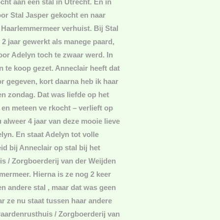
cht aan een stal in Utrecht. En in
oor Stal Jasper gekocht en naar
 Haarlemmermeer verhuist. Bij Stal
e 2 jaar gewerkt als manege paard,
oor Adelyn toch te zwaar werd. In
 te koop gezet. Anneclair heeft dat
or gegeven, kort daarna heb ik haar
n zondag. Dat was liefde op het
 en meteen ve rkocht – verlieft op
u alweer 4 jaar van deze mooie lieve
lyn. En staat Adelyn tot volle
d bij Anneclair op stal bij het
s / Zorgboerderij van der Weijden
mermeer. Hierna is ze nog 2 keer
en andere stal , maar dat was geen
r ze nu staat tussen haar andere
Paardenrusthuis / Zorgboerderij van