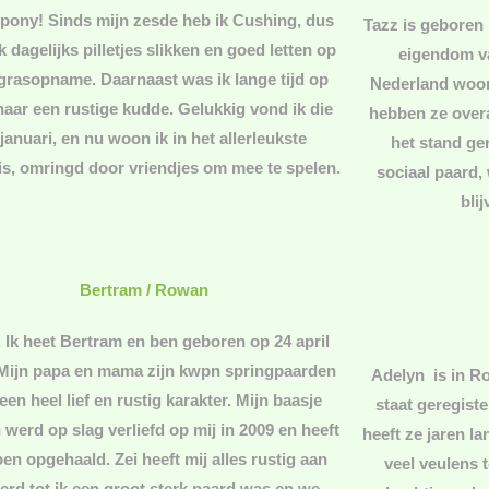
spony! Sinds mijn zesde heb ik Cushing, dus
Tazz is geboren i
k dagelijks pilletjes slikken en goed letten op
eigendom va
grasopname. Daarnaast was ik lange tijd op
Nederland woon
naar een rustige kudde. Gelukkig vond ik die
hebben ze over
 januari, en nu woon ik in het allerleukste
het stand ger
is, omringd door vriendjes om mee te spelen.
sociaal paard,
bli
Bertram / Rowan
, Ik heet Bertram en ben geboren op 24 april
 Mijn papa en mama zijn kwpn springpaarden
Adelyn is in R
een heel lief en rustig karakter. Mijn baasje
staat geregist
werd op slag verliefd op mij in 2009 en heeft
heeft ze jaren l
oen opgehaald. Zei heeft mij alles rustig aan
veel veulens t
erd tot ik een groot sterk paard was en we