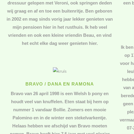
dressuur gelopen met Veroni, ook springen deden
een b
wij graag en af en toe een buitenritje. Ben geboren
in 2002 en mag sinds vorig jaar lekker genieten van
mijn pensioen hier in het rusthuis. Ik heb veel
vrienden en ook een kleine vriendin Beau, en vind
het echt elke dag weer genieten hier.
Ik ben
op 1
voor h
leu
hebbe
BRAVO / DANA EN RAMONA
van 
Bravo van 26 april 1998 is een Welsh b pony en
berede
houdt veel van knuffelen. Eten staat bij hem op
geen 
nummer 1 vandaar Bollie. Zomers een mooie
ple
Palomino en in de winter een stekelvarkentje.
vermaa
Helaas hebben we afschijd van Bravo moeten
07-
nemen. Bravo heeft hier 7,5 jaar met veel plezier