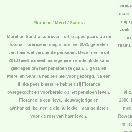
circu
moet i
mijn 
Florance / Merel / Sandra
zoek 
Merel en Sandra schreven , dit knappe paard op de
in
foto is Florance en mag sinds mei 2025 genieten
rusthu
van haar wel verdiende pensioen. Deze merrie uit
2010 heeft na veel manege jaren eindelijk de kans
gekregen om met pensioen te gaan. Eigenaren
Merel en Sandra hebben hiervoor gezorgd. Na een
flinke pees blessure hebben zij Florance
overgekocht en voorbereid op het pensioen leven.
Hallo
Florance is een lieve, nieuwsgierige en
2006.
aanhankelijke merrie die nu lekker mag genieten
met 
voor de rest van haar leven.
Rowan 
mij t
gele