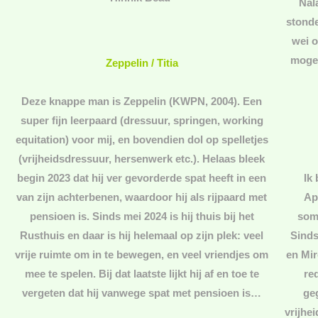
Nal
stonde
wei 
mogen
Zeppelin / Titia
Deze knappe man is Zeppelin (KWPN, 2004). Een
super fijn leerpaard (dressuur, springen, working
equitation) voor mij, en bovendien dol op spelletjes
(vrijheidsdressuur, hersenwerk etc.). Helaas bleek
begin 2023 dat hij ver gevorderde spat heeft in een
Ik
van zijn achterbenen, waardoor hij als rijpaard met
Ap
pensioen is. Sinds mei 2024 is hij thuis bij het
som
Rusthuis en daar is hij helemaal op zijn plek: veel
Sinds
vrije ruimte om in te bewegen, en veel vriendjes om
en Mir
mee te spelen. Bij dat laatste lijkt hij af en toe te
re
vergeten dat hij vanwege spat met pensioen is…
geg
vrijhe