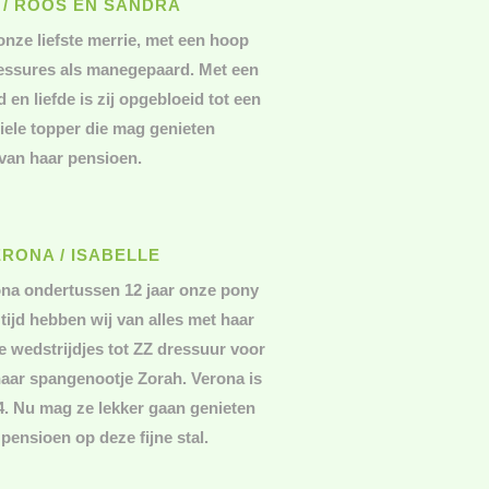
 / ROOS EN SANDRA
onze liefste merrie, met een hoop
essures als manegepaard. Met een
d en liefde is zij opgebloeid tot een
biele topper die mag genieten
van haar pensioen.
ERONA / ISABELLE
na ondertussen 12 jaar onze pony
tijd hebben wij van alles met haar
e wedstrijdjes tot ZZ dressuur voor
aar spangenootje Zorah. Verona is
4. Nu mag ze lekker gaan genieten
pensioen op deze fijne stal.