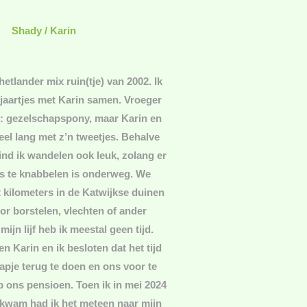
Shady / Karin
etlander mix ruin(tje) van 2002. Ik
 jaartjes met Karin samen. Vroeger
n: gezelschapspony, maar Karin en
heel lang met z’n tweetjes. Behalve
ind ik wandelen ook leuk, zolang er
s te knabbelen is onderweg. We
 kilometers in de Katwijkse duinen
or borstelen, vlechten of ander
mijn lijf heb ik meestal geen tijd.
n Karin en ik besloten dat het tijd
pje terug te doen en ons voor te
 ons pensioen. Toen ik in mei 2024
nkwam had ik het meteen naar mijn