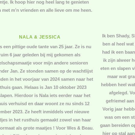
ntje. Ik hoop hier nog heel lang te genieten
 met m’n vrienden en alle lieve om me heen.
Ik ben Shady, Sh
NALA & JESSICA
ben al heel wat
is een pittige oude tante van 25 jaar. Ze is nu
had ik een baa
ruim 6 jaar geleden bij mij gekomen als
ik zijn alweer 
elschapsmaatje voor mijn andere senioren
eten en slapen v
nder Jan. Ze stonden samen op de wachtlijst
maar wat gra
den in het voorjaar van 2024 samen naar het
hebben heel wat
thuis gaan. Helaas is Jan 10 oktober 2023
afgelegd. Vo
lapen. Hierdoor is Nala iets eerder naar het
gefriemel aan 
huis verhuisd en daar woont ze nu sinds 12
Vorig jaar hebbe
mber 2023. Ze heeft inmiddels veel nieuwe
was om een sta
djes in het rusthuis gemaakt zowel van haar
gaan bereiden op
formaat als grote maatjes ! Voor Wes & Beau.
hier op stal aa